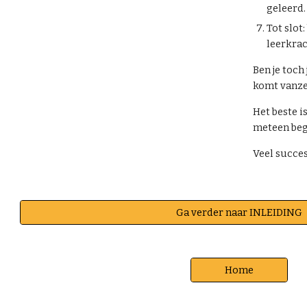
geleerd.
Tot slot:
leerkrac
Ben je toch
komt vanzel
Het beste i
meteen beg
Veel succes
Ga verder naar INLEIDING
Home