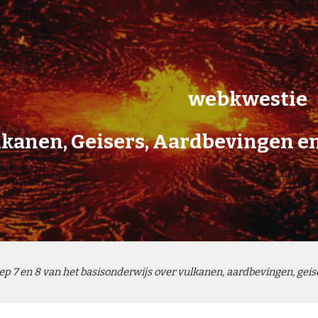
ip to main content
Skip to navigat
webkwestie
kanen, Geisers, Aardbevingen
p 7 en 8 van het basisonderwijs over vulkanen, aardbevingen, ge