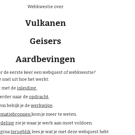
Webkwestie over
Vulkanen
Geisers
Aardbevingen
or de eerste keer een webquest of webkwestie?
e snel uit hoe het werkt:
t met de
inleiding.
verder naar de
opdracht
.
ns bekijk je de
werkwijze
.
rmatiebronnen
kom je meer te weten.
rdeling
zie je waar je werk aan moet voldoen.
agina
terugblik
lees je wat je met deze webquest hebt