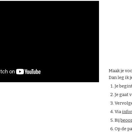
Maak je vo
Dan leg ik j
Je begin
Je gaat 
Vervolge
Via
info
Bij
beoo
Op de p